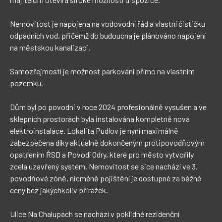
Nemovitost je napojena na vodovodní řád a vlastní čističku 
odpadních vod, přičemž do budoucna je plánováno napojení 
na městskou kanalizaci. 

Samozřejmostí je možnost parkování přímo na vlastním 
pozemku.

Dům byl po povodni v roce 2024 profesionálně vysušen a ve 
sklepních prostorách byla instalována kompletně nová 
elektroinstalace. Lokalita Pudlov je nyní maximálně 
zabezpečena díky aktuálně dokončeným protipovodňovým 
opatřením ŘSD a Povodí Odry, které pro město vytvořily 
zcela uzavřený systém. Nemovitost se sice nachází ve 3. 
povodňové zóně, nicméně pojištění je dostupné za běžné 
ceny bez jakýchkoliv přirážek.

Ulice Na Chalupách se nachází v poklidné rezidenční 