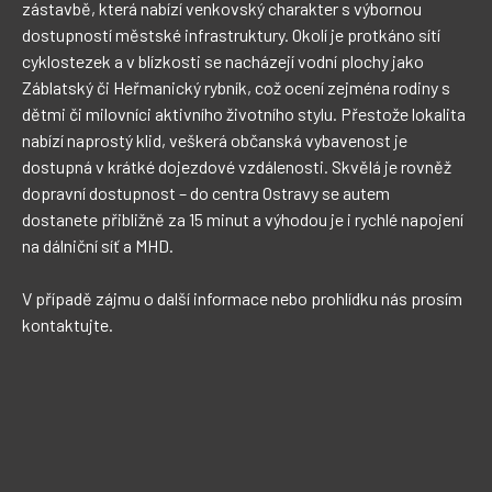
zástavbě, která nabízí venkovský charakter s výbornou 
dostupností městské infrastruktury. Okolí je protkáno sítí 
cyklostezek a v blízkosti se nacházejí vodní plochy jako 
Záblatský či Heřmanický rybník, což ocení zejména rodiny s 
dětmi či milovníci aktivního životního stylu. Přestože lokalita 
nabízí naprostý klid, veškerá občanská vybavenost je 
dostupná v krátké dojezdové vzdálenosti. Skvělá je rovněž 
dopravní dostupnost – do centra Ostravy se autem 
dostanete přibližně za 15 minut a výhodou je i rychlé napojení 
na dálniční síť a MHD.

V případě zájmu o další informace nebo prohlídku nás prosím 
kontaktujte.
