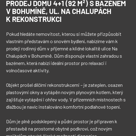
PRODEJ DOMU 4+1 (92 M²) S BAZÉNEM
V BOHUMÍNĚ, UL. NA CHALUPÁCH
K REKONSTRUKCI
Pokud hledáte nemovitost, kterou si můžete přizpůsobit 
vlastním představám o snovém bydlení, nabízíme vám k 
prodeji rodinný dům v příjemné a klidné lokalitě ulice Na 
Chalupách v Bohumíně. Dům disponuje vlastní zahradou s 
bazénem, která nabízí ideální prostor pro relaxaci i 
volnočasové aktivity.

Objekt prošel dílčími rekonstrukcemi – je zateplen, osazen 
plastovými okny a vytápěn novým plynovým kotlem, který 
zajišťuje vytápění i ohřev vody. V přízemních místnostech s 
dlažbou je navíc instalováno komfortní podlahové topení. 

Dům je plně podsklepený a půdní prostor je připraven k 
přestavbě na prostorné obytné podkroví, což novým 
majitelům otevírá široké možnosti dispozice. 
