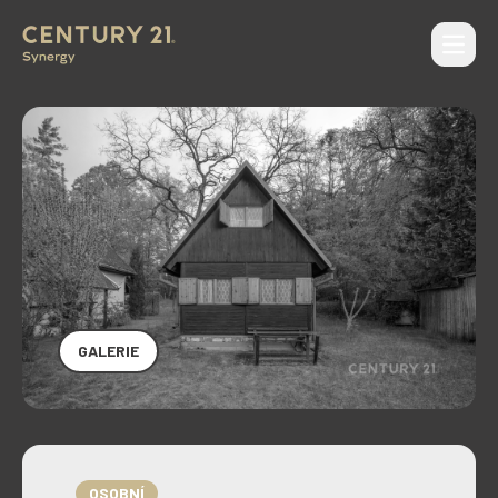
Otevří
CENTURY 21 Synergy
GALERIE
OSOBNÍ