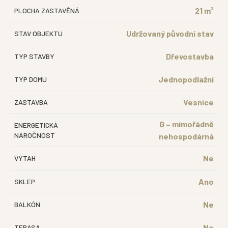
21 m²
PLOCHA ZASTAVĚNÁ
Udržovaný původní stav
STAV OBJEKTU
Dřevostavba
TYP STAVBY
Jednopodlažní
TYP DOMU
Vesnice
ZÁSTAVBA
G – mimořádně
ENERGETICKÁ
NÁROČNOST
nehospodárná
Ne
VÝTAH
Ano
SKLEP
Ne
BALKÓN
Ne
TERASA