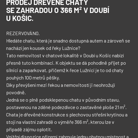
PRODEJ DŘEVĚNÉ CHATY
SE ZAHRADOU O 366 M² V DOUBÍ
U KOŠIC.
REZERVOVÁNO.

Hledáte chatu, která je snadno dostupná autem a zároveň se 
nachází jen kousek od řeky Lužnice?

Tato nemovitost v chatové lokalitě v Doubí u Košic nabízí 
přesně tuto kombinaci. K objektu se dá pohodlně přijet po 
silnici a zaparkovat, přičemž k řece Lužnici je to od chaty 
pouhých 100 metrů pěšky.

Díky převýšení mezi řekou a nemovitostí ji neohrožují 
povodně.

Jedná se o plně podsklepenou chatu v původním stavu, 
postavenou na zděné podezdívce o zastavěné ploše 21 m². 
Chata je dřevěné konstrukce s plechovou střešní krytinou a 
stojí na vlastní zahradě o výměře 366 m², kterou lze v 
případě zájmu oplotit.

Vnitřní dispozice přízemí zahrnuje jednu obytnou místnost a 