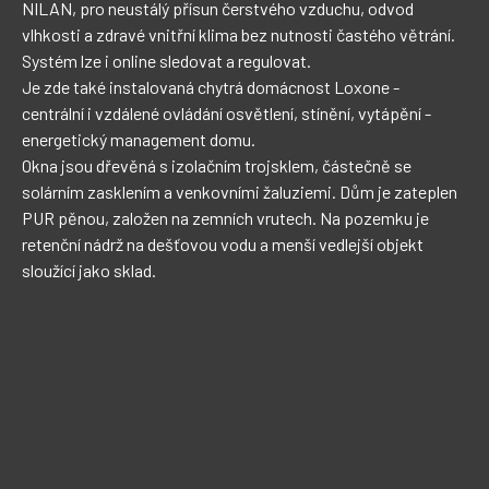
NILAN, pro neustálý přísun čerstvého vzduchu, odvod 
vlhkosti a zdravé vnitřní klima bez nutnosti častého větrání. 
Systém lze i online sledovat a regulovat.

Je zde také instalovaná chytrá domácnost Loxone - 
centrální i vzdálené ovládání osvětlení, stínění, vytápění - 
energetický management domu.

Okna jsou dřevěná s izolačním trojsklem, částečně se 
solárním zasklením a venkovními žaluziemi. Dům je zateplen 
PUR pěnou, založen na zemních vrutech. Na pozemku je 
retenční nádrž na dešťovou vodu a menší vedlejší objekt 
sloužící jako sklad.