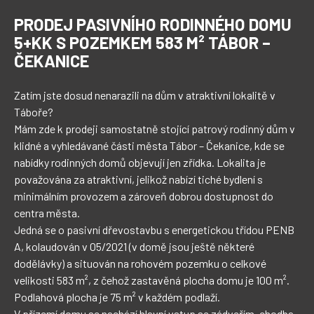
PRODEJ PASIVNÍHO RODINNÉHO DOMU
5+KK S POZEMKEM 583 M² TÁBOR –
ČEKANICE
Zatím jste dosud nenarazili na dům v atraktivní lokalitě v 
Táboře?

Mám zde k prodeji samostatně stojící patrový rodinný dům v 
klidné a vyhledávané části města Tábor – Čekanice, kde se 
nabídky rodinných domů objevují jen zřídka. Lokalita je 
považována za atraktivní, jelikož nabízí tiché bydlení s 
minimálním provozem a zároveň dobrou dostupnost do 
centra města.

Jedná se o pasivní dřevostavbu s energetickou třídou PENB 
A, kolaudován v 05/2021 (v domě jsou ještě některé 
dodělávky) a situován na rohovém pozemku o celkové 
velikosti 583 m², z čehož zastavěná plocha domu je 100 m². 
Podlahová plocha je 75 m² v každém podlaží.

V přízemí domu se nachází hlavní vstup se zádveřím, chodba 