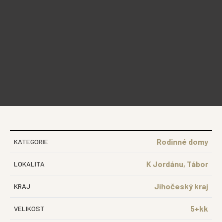
Rodinné domy
KATEGORIE
K Jordánu, Tábor
LOKALITA
Jihočeský kraj
KRAJ
5+kk
VELIKOST