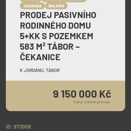
ZAHRADA
BALKÓN
PRODEJ PASIVNÍHO
RODINNÉHO DOMU
5+KK S POZEMKEM
583 M² TÁBOR –
ČEKANICE
K JORDÁNU, TÁBOR
9 150 000 Kč
Cena včetně provize.
ID: 973008