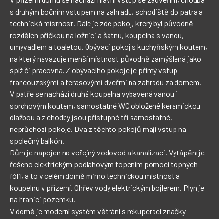
s druhým bočním vstupem na zahradu, schodiště do patra a 
technická místnost. Dále je zde pokoj, který byl původně 
rozdělen příčkou na ložnici a šatnu, koupelna s vanou, 
umyvadlem a toaletou. Obývací pokoj s kuchyňským koutem, 
na který navazuje menší místnost původně zamýšlená jako 
spíž či pracovna. Z obývacího pokoje je přímý vstup 
francouzskými a terasovými dveřmi na zahradu za domem.

V patře se nachází druhá koupelna vybavená vanou i 
sprchovým koutem, samostatné WC obložené keramickou 
dlažbou a z chodby jsou přístupné tři samostatné, 
neprůchozí pokoje. Dva z těchto pokojů mají vstup na 
společný balkón.

Dům je napojen na veřejný vodovod a kanalizaci. Vytápění je 
řešeno elektrickým podlahovým topením pomocí topných 
fólií, a to v celém domě mimo technickou místnost a 
koupelnu v přízemí. Ohřev vody elektrickým bojlerem. Plyn je 
na hranici pozemku.

V domě je moderní systém větrání s rekuperací značky 