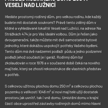
VESELÍ NAD LUŽNICÍ
Hledáte prostorný rodinný dům, pro velkou rodinu, kde každý 
budete mít dostatek soukromí? Právě tento zděný dům v 
klidné a vyhledávané lokalitě Veselí nad Lužnicí, na adrese Na 
Strážkách 474 je pro Vás ideální volbou. Dům je řešen jako 
dvougenerační, takže můžete mít dvě samostatné bytové 
jednotky, které dokážou uspokojit potřeby Vašeho bydlení. 
Tento dům má dvě nadzemní podlaží  půdu a jedno podzemní 
podlaží jehož součástí je i garáž. Rodinný dům byl 
zkolaudován v roce 1976 a v současné době čeká na nového 
majitele, který se zhostí rekonstrukce dle vlastních představ 
a potřeb. 

S celkovou užitnou plochou domu 250 m² a celkovou plochou 
pozemku o velikosti 1046 m² si noví majitelé užijí dostatek 
prostoru jak uvnitř, tak i vně domu. Umístění domu v krajní 
části obce uprostřed zástavby rodinných domů mimo hlavní 