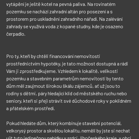
vytápění je ještě kotel na pevná paliva. Na rovinatém 
pozemku se nachází zahradní altán pro posezení a s 
prostorem pro uskladnění zahradního nářadí. Na zalévání 
zahrady se využívá voda z kopané studny, kde je osazeno 
čerpadlo.

Pro ty, kteří by chtěli financování nemovitosti 
prostřednictvím hypotéky, je tato možnost dostupná a rádi 
Vám ji zprostředkujeme. Vzhledem k lokalitě, velikosti 
pozemku a stavebním parametrům nemovitosti by tento 
dům měl zaujmout širokou škálu zájemců, ať už jsou to 
rodiny s dětmi, páry hledající klid od městského ruchu nebo 
seniory, kteří si přejí strávit své důchodové roky v poklidném 
a přátelském prostředí.

Pokud hledáte dům, který kombinuje stavební potenciál, 
velkorysý prostor a skvělou lokalitu, neměli by jste si nechat 
ujít tuto jedinečnou nabídku v srdci Jihočeského kraje, v obci 