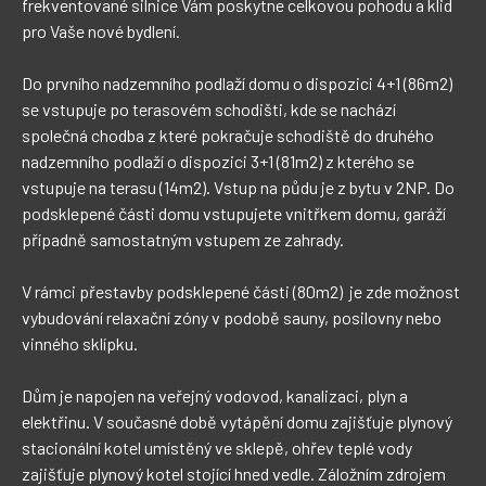
frekventované silnice Vám poskytne celkovou pohodu a klid 
pro Vaše nové bydlení.

Do prvního nadzemního podlaží domu o dispozici 4+1 (86m2) 
se vstupuje po terasovém schodišti, kde se nachází 
společná chodba z které pokračuje schodiště do druhého 
nadzemního podlaží o dispozici 3+1 (81m2) z kterého se 
vstupuje na terasu (14m2). Vstup na půdu je z bytu v 2NP. Do 
podsklepené části domu vstupujete vnitřkem domu, garáží 
případně samostatným vstupem ze zahrady.

V rámci přestavby podsklepené části (80m2)  je zde možnost 
vybudování relaxační zóny v podobě sauny, posilovny nebo 
vinného sklípku.

Dům je napojen na veřejný vodovod, kanalizaci, plyn a 
elektřinu. V současné době vytápění domu zajišťuje plynový 
stacionální kotel umístěný ve sklepě, ohřev teplé vody 
zajišťuje plynový kotel stojící hned vedle. Záložním zdrojem 