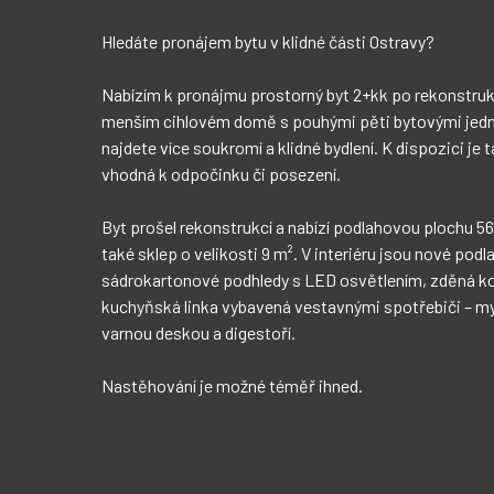
Hledáte pronájem bytu v klidné části Ostravy?

Nabízím k pronájmu prostorný byt 2+kk po rekonstrukci
💰 Nájemné: 13 500 Kč
menším cihlovém domě s pouhými pěti bytovými jedn
💧 Vodné a stočné: 500 
najdete více soukromí a klidné bydlení. K dispozici je 
⚡ Elektřina, internet a televize: pře
vhodná k odpočinku či posezení.

🔒 Vratná kauce: 28 000 Kč

Byt prošel rekonstrukcí a nabízí podlahovou plochu 56
také sklep o velikosti 9 m². V interiéru jsou nové podl
Dům se nachází v klidné rezidenční lokalitě s převážně
sádrokartonové podhledy s LED osvětlením, zděná kou
docházkové vzdálenosti najdete poštu, lékaře, sportovní 
kuchyňská linka vybavená vestavnými spotřebiči – my
restaurace i zastávku tramvaje, která je vzdálena
varnou deskou a digestoří.

Nastěhování je možné téměř ihned.
