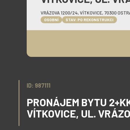
VRÁZOVA 1200/24, VÍTKOVICE, 70300 OSTR
OSOBNÍ
STAV: PO REKONSTRUKCI
ID: 987111
PRONÁJEM BYTU 2+KK,
VÍTKOVICE, UL. VRÁZ