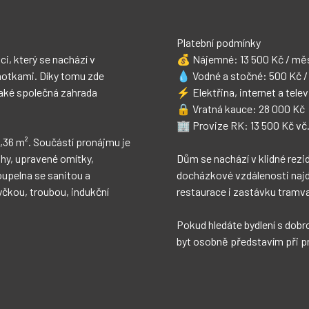
, který se nachází v 
 / měsíc

otkami. Díky tomu zde 
Kč / měsíc

také společná zahrada 
vod na nájemce

,36 m². Součástí pronájmu je 
ahy, upravené omítky, 
 vilovou zástavbou. V 
pelna se sanitou a 
areál Sareza, školy, 
čkou, troubou, indukční 
 přibližně 350 metrů.

byt osobně představím při pr