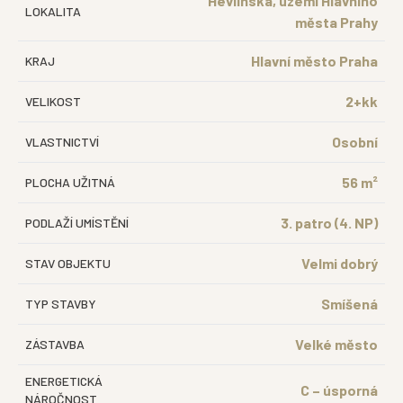
Hevlínská, území Hlavního
LOKALITA
města Prahy
Hlavní město Praha
KRAJ
2+kk
VELIKOST
Osobní
VLASTNICTVÍ
56 m²
PLOCHA UŽITNÁ
3. patro (4. NP)
PODLAŽÍ UMÍSTĚNÍ
Velmi dobrý
STAV OBJEKTU
Smíšená
TYP STAVBY
Velké město
ZÁSTAVBA
ENERGETICKÁ
C – úsporná
NÁROČNOST