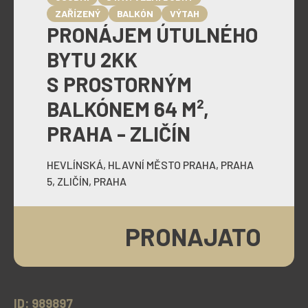
ZAŘÍZENÝ
BALKÓN
VÝTAH
PRONÁJEM ÚTULNÉHO
BYTU 2KK
S PROSTORNÝM
BALKÓNEM 64 M²,
PRAHA - ZLIČÍN
HEVLÍNSKÁ, HLAVNÍ MĚSTO PRAHA, PRAHA
5, ZLIČÍN, PRAHA
PRONAJATO
ID: 989897