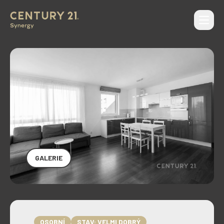
Otevří
CENTURY 21 Synergy
GALERIE
OSOBNÍ
STAV: VELMI DOBRÝ