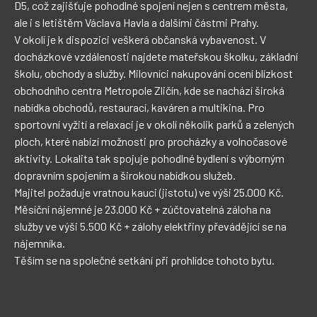
D5, což zajišťuje pohodlné spojení nejen s centrem města, 
ale i s letištěm Václava Havla a dalšími částmi Prahy.

V okolí je k dispozici veškerá občanská vybavenost. V 
docházkové vzdálenosti najdete mateřskou školku, základní 
školu, obchody a služby. Milovníci nakupování ocení blízkost 
obchodního centra Metropole Zličín, kde se nachází široká 
nabídka obchodů, restaurací, kaváren a multikina. Pro 
sportovní vyžití a relaxaci je v okolí několik parků a zelených 
ploch, které nabízí možnosti pro procházky a volnočasové 
aktivity. Lokalita tak spojuje pohodlné bydlení s výborným 
dopravním spojením a širokou nabídkou služeb.

Majitel požaduje vratnou kauci (jistotu) ve výši 25.000 Kč. 
Měsíční nájemné je 23.000 Kč + zúčtovatelná záloha na 
služby ve výši 5.500 Kč + zálohy elektřiny převádějící se na 
nájemníka.

Těším se na společné setkání při prohlídce tohoto bytu.