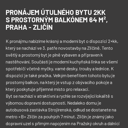
PRONÁJEM ÚTULNÉHO BYTU 2KK
S PROSTORNÝM BALKÓNEM 64 M²,
PRAHA - ZLIČÍN
K pronájmu nabízíme krásný a moderní byt o dispozici 2+kk, 
který se nachází ve 3. patře novostavby na Zličíně. Tento 
světlý a prostorný byt je plně vybaven a připraven k 
nastěhování. Součástí je moderní kuchyňská linka se všemi 
spotřebiči včetně myčky, varné desky, trouby a lednice. K 
dispozici je také pračka. Velkým benefitem tohoto bytu je 
prostorný balkon, na který je vstup z obývacího pokoje a 
který poskytuje příjemné místo pro relaxaci.

Byt se nachází v atraktivní a rychle se rozvíjející lokalitě s 
výbornou dopravní dostupností. Nedaleko domu je 
autobusová zastávka Strojírenská, odkud se dostanete na 
metro «B» Zličín za pouhých 7 minut. Zličín je známý jako 
dopravní uzel s přímým napojením na Pražský okruh a dálnici 