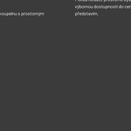
 koupelnu s prostorným 
představím.