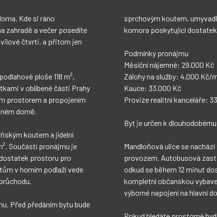
doma. Kde si ráno 
ým bonusem je také 
a zahradě a večer posedíte 
žného prostoru.

ilové čtvrti, a přitom jen 
odlahové ploše 118 m², 
 Kč/měsíc

tkami v oblíbené části Prahy 
00 Kč

vým prostorem a propojením 
: 33.000 Kč.

inném domě.

ňským koutem a jídelní 
m². Součástí pronájmu je 
 s minimálním dopravním 
dostatek prostoru pro 
bližně 4 minuty chůze, 
ytům v horním podlaží vede 
lmovka. V okolí naleznete 
 průchodu.

l Rokytky i 
mu. Před předáním bytu bude 