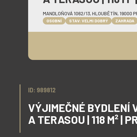
MANDLOŇOVÁ 1062/13, HLOUBĚTÍN, 19000 
OSOBNÍ
STAV: VELMI DOBRÝ
ZAHRADA
ID: 989812
VÝJIMEČNÉ BYDLENÍ 
A TERASOU | 118 M² | 