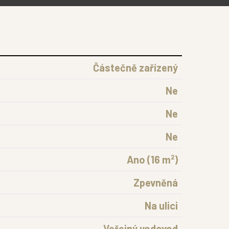
Částečně zařízený
Ne
Ne
Ne
Ano (16 m²)
Zpevněná
Na ulici
Veřejný vodovod