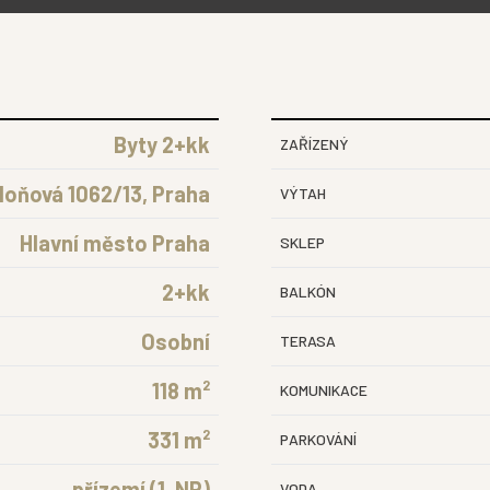
Byty 2+kk
ZAŘÍZENÝ
oňová 1062/13, Praha
VÝTAH
Hlavní město Praha
SKLEP
2+kk
BALKÓN
Osobní
TERASA
118 m²
KOMUNIKACE
331 m²
PARKOVÁNÍ
přízemí (1. NP)
VODA