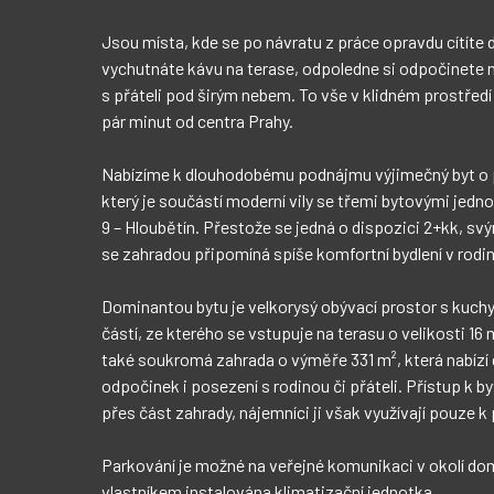
Jsou místa, kde se po návratu z práce opravdu cítíte 
sprchovým koutem, umyvadlem, toaletou a bidetem. Praktick
vychutnáte kávu na terase, odpoledne si odpočinete n
komora poskytující dostatek úlo
s přáteli pod širým nebem. To vše v klidném prostředí v
pár minut od centra Prahy.

Podmínky pronájmu

Nabízíme k dlouhodobému podnájmu výjimečný byt o p
Zálohy na služby: 4.000
který je součástí moderní vily se třemi bytovými jedno
Kauce: 33.0
9 – Hloubětín. Přestože se jedná o dispozici 2+kk, s
Provize realitní kanceláře
se zahradou připomíná spíše komfortní bydlení v rod
Dominantou bytu je velkorysý obývací prostor s kuchy
částí, ze kterého se vstupuje na terasu o velikosti 16 
Mandloňová ulice se nachází v klidné vilové zástavbě
také soukromá zahrada o výměře 331 m², která nabízí 
provozem. Autobusová zastávka Kolonie je vzdálena při
odpočinek i posezení s rodinou či přáteli. Přístup k b
odkud se během 12 minut dostanete na stanici metra Pa
přes část zahrady, nájemníci ji však využívají pouze k
kompletní občanskou vybavenost, park Zahrádky, cyklostezky podé
Parkování je možné na veřejné komunikaci v okolí do
vlastníkem instalována klimatizační jednotka.

Pokud hledáte prostorné bydlení s atmosférou rodinného domu, vlastní zahradou a 