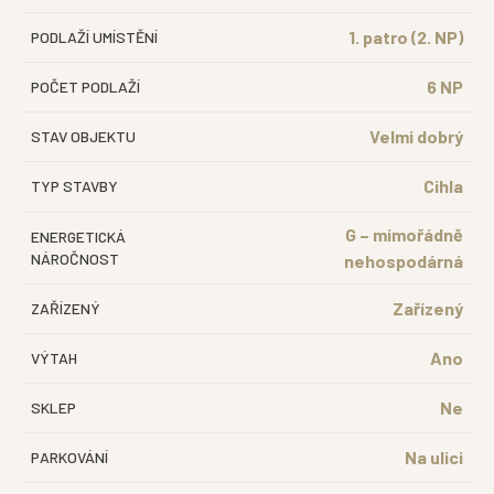
1. patro (2. NP)
PODLAŽÍ UMÍSTĚNÍ
6 NP
POČET PODLAŽÍ
Velmi dobrý
STAV OBJEKTU
Cihla
TYP STAVBY
G – mimořádně
ENERGETICKÁ
NÁROČNOST
nehospodárná
Zařízený
ZAŘÍZENÝ
Ano
VÝTAH
Ne
SKLEP
Na ulici
PARKOVÁNÍ