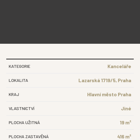
Kanceláře
KATEGORIE
Lazarská 1719/5, Praha
LOKALITA
Hlavní město Praha
KRAJ
Jiné
VLASTNICTVÍ
19 m²
PLOCHA UŽITNÁ
416 m²
PLOCHA ZASTAVĚNÁ