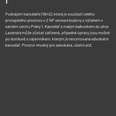
1
Podnájem kanceláře (19m2), která je součástí celého 
pronajatého prostoru v 2 NP secesní budovy s výtahem v 
samém centru Prahy 1. Kancelář s malým balkonkem do ulice 
Lazarská může zůstat zařízená, případné úpravy jsou možné 
po domluvě s nájemníkem, kterým je renomovaná advokátní 
kancelář. Prostor vhodný pro advokáta, účetní atd.